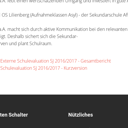
 a.A. lebt einen wertschätzenden Umgang und investiert in gut
S Lilienberg (Aufnahmeklassen Asyl) - der Sekundarschule Affo
a.A. macht sich durch aktive Kommunikation bei den relevanten
igt. Deshalb sichert sich die Sekundar-
erven und plant Schulraum.
Externe Schulevaluation SJ 2016/2017 - Gesamtbericht
Schulevaluation SJ 2016/2017 - Kurzversion
ten Schalter
Nützliches