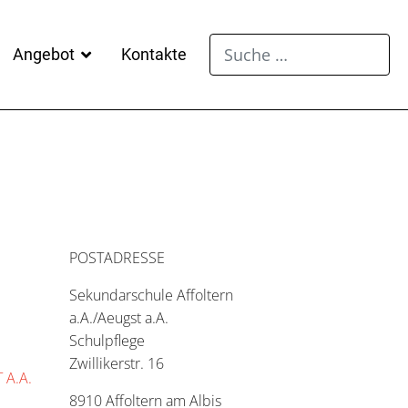
Suchen
Angebot
Kontakte
POSTADRESSE
Sekundarschule Affoltern
a.A./Aeugst a.A.
Schulpflege
Zwillikerstr. 16
 A.A.
8910 Affoltern am Albis