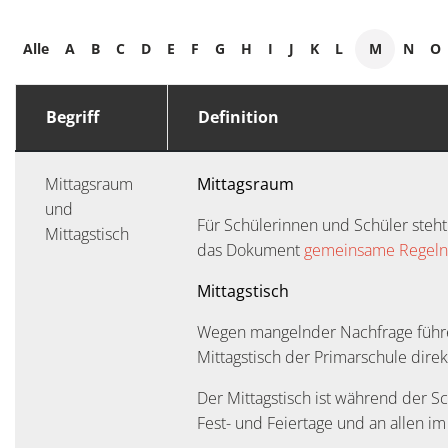
Alle
A
B
C
D
E
F
G
H
I
J
K
L
M
N
O
Begriff
Definition
Mittagsraum
Mittagsraum
und
Für Schülerinnen und Schüler steht 
Mittagstisch
das Dokument
gemeinsame Regeln 
Mittagstisch
Wegen mangelnder Nachfrage führen
Mittagstisch der Primarschule dire
Der Mittagstisch ist während der S
Fest- und Feiertage und an allen im