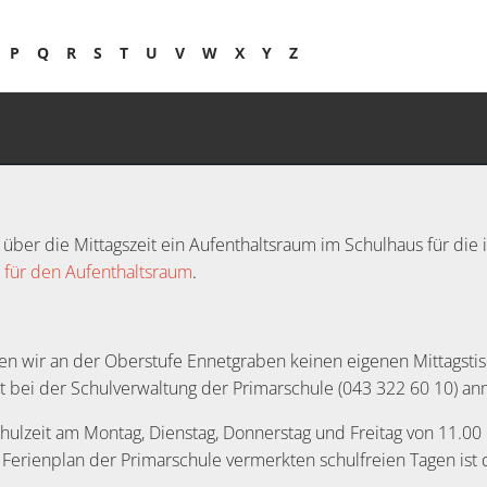
P
Q
R
S
T
U
V
W
X
Y
Z
über die Mittagszeit ein Aufenthaltsraum im Schulhaus für die i
für den Aufenthaltsraum
.
 wir an der Oberstufe Ennetgraben keinen eigenen Mittagstisch
kt bei der Schulverwaltung der Primarschule (043 322 60 10) a
chulzeit am Montag, Dienstag, Donnerstag und Freitag von 11.00
 Ferienplan der Primarschule vermerkten schulfreien Tagen ist 